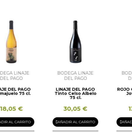
A LINAJE
BODEGA LINAJE
BODEGA
L PAGO
DEL PAGO
DEL
E DEL PAGO
LINAJE DEL PAGO
ROJO CAR
uelo 75 cl.
Tinto Celso Albelo
Joven
75 cl.
,05 €
30,05 €
13,
 AL CARRITO
AÑADIR AL CARRITO
AÑADIR 