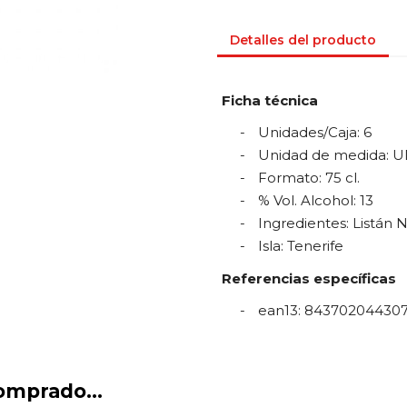
Detalles del producto
Ficha técnica
Unidades/Caja
:
6
Unidad de medida
:
U
Formato
:
75 cl.
% Vol. Alcohol
:
13
Ingredientes
:
Listán 
Isla
:
Tenerife
Referencias específicas
ean13
:
84370204430
omprado...