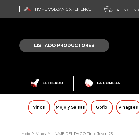
HOME VOLCANIC XPERIENCE
ATENCIÓN A
LISTADO PRODUCTORES
Vinos
Mojo y Salsas
Gofio
Vinagres
Inicio
Vinos
LINAJE DEL PAGO Tinto Joven 75 cl.