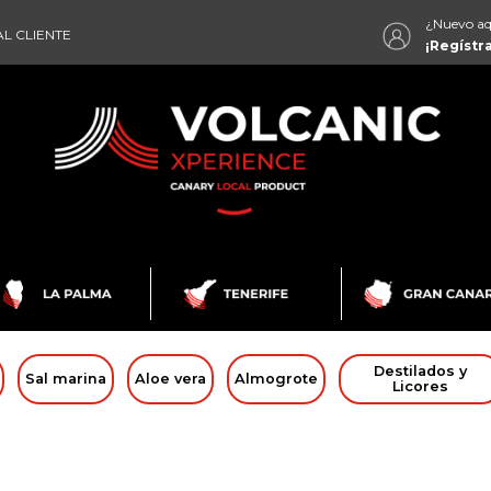
¿Nuevo aq
L CLIENTE
¡Regístr
Destilados y
Sal marina
Aloe vera
Almogrote
Licores