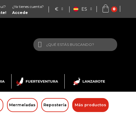
uí?
¿Ya tienes cuenta?
€
ES
ate!
Accede
Mermeladas
Repostería
Más productos