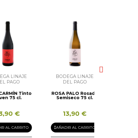
 LINAJE
BODEGA LINAJE
BODEGA 
 PAGO
DEL PAGO
DEL P
MÍN Tinto
ROSA PALO Rosado
VERDE LIM
 75 cl.
Semiseco 75 cl.
Seco 75
90 €
13,90 €
13,9
AL CARRITO
AÑADIR AL CARRITO
AÑADIR AL