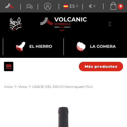
ES
€
Más productos
Inicio
Vinos
LINAJE DEL PAGO Marmajuelo 75 cl.