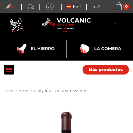
ES
€
Más productos
Inicio
Vinos
CHIQUITA LOCURA Tinto 75 cl.