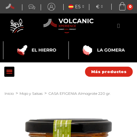
ES
€
Más productos
Inicio
Mojo y Salsas
CASA EFIGENIA Almogrote 220 gr.