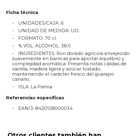
Ficha técnica
UNIDADES/CAJA
:
6
UNIDAD DE MEDIDA
:
UD.
FORMATO
:
70 cl.
% VOL. ALCOHOL
:
38.0
INGREDIENTES
:
Ron dorado agrícola envejecido
suavemente en barricas para aportar equilibrio y
complejidad aromática. Presenta notas cálidas de
vainilla, madera ligera y azúcar tostado,
manteniendo el carácter fresco del guarapo
canario.
ISLA
:
La Palma
Referencias específicas
EAN13
:
8420128000034
Otros clientes también han