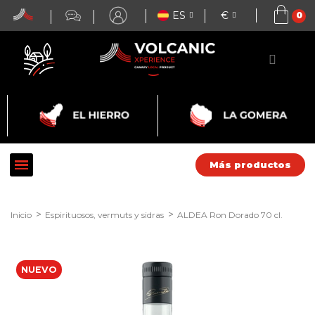
ES
€
Más productos
Inicio
Espirituosos, vermuts y sidras
ALDEA Ron Dorado 70 cl.
NUEVO