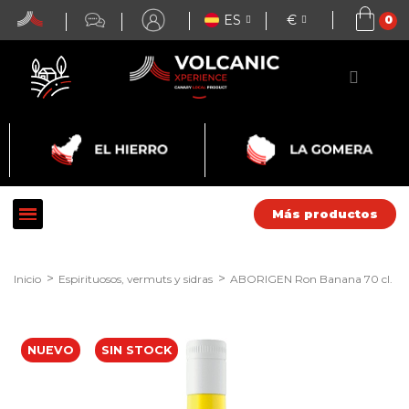
ES
€
Más productos
Inicio
Espirituosos, vermuts y sidras
ABORIGEN Ron Banana 70 cl.
NUEVO
SIN STOCK