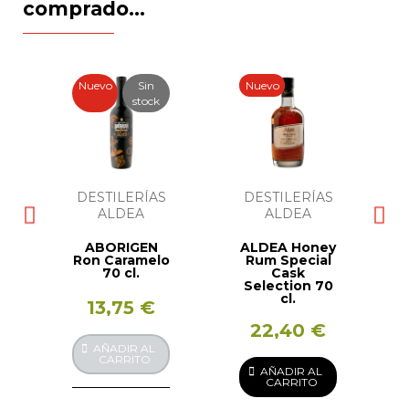
comprado...
Nuevo
Sin
Nuevo
stock
DESTILERÍAS
DESTILERÍAS
ALDEA
ALDEA
ABORIGEN
ALDEA Honey
Ron Caramelo
Rum Special
70 cl.
Cask
Selection 70
cl.
13,75 €
22,40 €
AÑADIR AL
CARRITO
AÑADIR AL
CARRITO