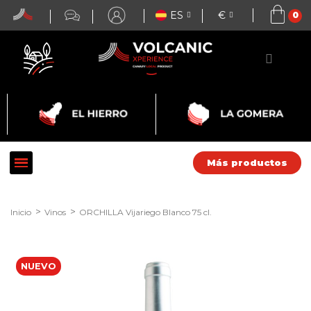
ES
€
Más productos
Inicio
Vinos
ORCHILLA Vijariego Blanco 75 cl.
NUEVO