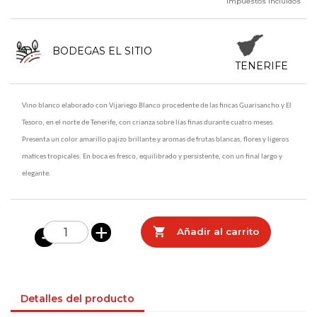
Impuestos incluidos
BODEGAS EL SITIO
TENERIFE
Vino blanco elaborado con
Vijariego Blanco procedente de las fincas Guarisancho y El
Tesoro, en el norte de Tenerife, con crianza sobre lías finas durante cuatro meses.
Presenta un color amarillo pajizo brillante y aromas de frutas blancas, flores y ligeros
matices tropicales. En boca es fresco, equilibrado y persistente, con un final largo y
elegante.

Añadir al carrito
Detalles del producto