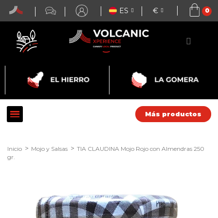
ES
€
Más productos
Inicio
Mojo y Salsas
TIA CLAUDINA Mojo Rojo con Almendras 250
gr.