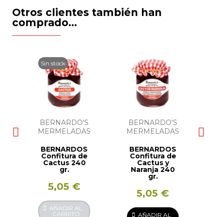
Otros clientes también han
comprado...
Sin stock
BERNARDO'S
BERNARDO'S
S
MERMELADAS
MERMELADAS
BERNARDOS
BERNARDOS
Confitura de
Confitura de
.
Cactus 240
Cactus y
gr.
Naranja 240
gr.
5,05 €
5,05 €
AÑADIR AL
CARRITO
AÑADIR AL