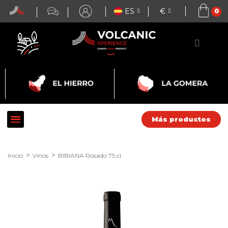
ES
€
Más productos
Inicio
Vinos
BIBIANA Rosado 75 cl.