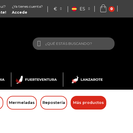
uí?
¿Ya tienes cuenta?
€
ES
ate!
Accede
Mermeladas
Repostería
Más productos