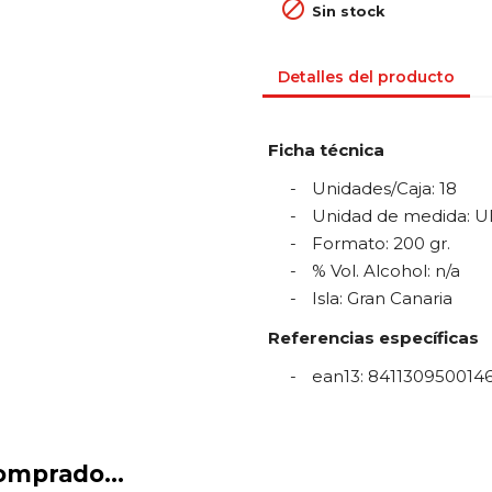

Sin stock
Detalles del producto
Ficha técnica
Unidades/Caja
:
18
Unidad de medida
:
U
Formato
:
200 gr.
% Vol. Alcohol
:
n/a
Isla
:
Gran Canaria
Referencias específicas
ean13
:
841130950014
omprado...