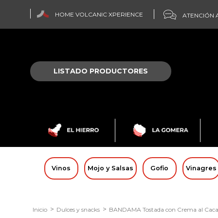
HOME VOLCANIC XPERIENCE
ATENCIÓN A
LISTADO PRODUCTORES
Vinos
Mojo y Salsas
Gofio
Vinagres
Inicio
Dulces y snacks
BANDAMA Tostada con Crema al Caca