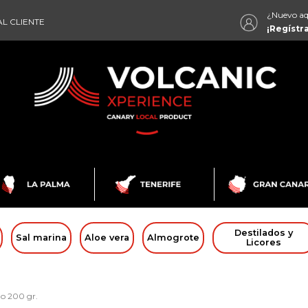
¿Nuevo aq
L CLIENTE
¡Regístr
Destilados y
Sal marina
Aloe vera
Almogrote
Licores
o 200 gr.