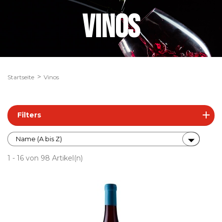
VINOS
Startseite
Vinos
Filters

Name (A bis Z)
1 - 16 von 98 Artikel(n)